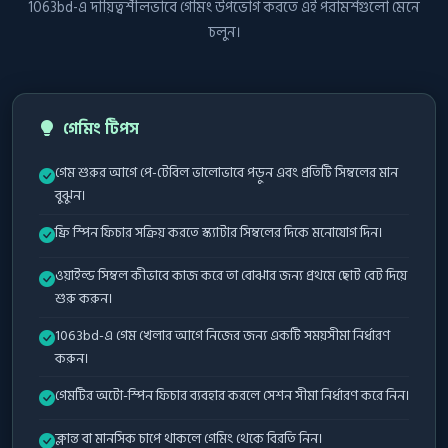
1063bd-এ দায়িত্বশীলভাবে গেমিং উপভোগ করতে এই পরামর্শগুলো মেনে
চলুন।
গেমিং টিপস
গেম শুরুর আগে পে-টেবিল ভালোভাবে পড়ুন এবং প্রতিটি সিম্বলের মান
বুঝুন।
ফ্রি স্পিন ফিচার সক্রিয় করতে স্ক্যাটার সিম্বলের দিকে মনোযোগ দিন।
ওয়াইল্ড সিম্বল কীভাবে কাজ করে তা বোঝার জন্য প্রথমে ছোট বেট দিয়ে
শুরু করুন।
1063bd-এ গেম খেলার আগে নিজের জন্য একটি সময়সীমা নির্ধারণ
করুন।
গেমটির অটো-স্পিন ফিচার ব্যবহার করলে সেশন সীমা নির্ধারণ করে নিন।
ক্লান্ত বা মানসিক চাপে থাকলে গেমিং থেকে বিরতি নিন।