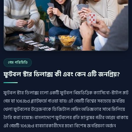
গেম পরিচিতি
ফুটবল স্টার ডিলাক্স কী এবং কেন এটি জনপ্রিয়?
ফুটবল স্টার ডিলাক্স হলো একটি ফুটবল থিমভিত্তিক ক্যাসিনো-স্টাইল স্লট
গেম যা 1063bd প্ল্যাটফর্মে পাওয়া যায়। এই গেমটি বিশ্বের সবচেয়ে জনপ্রিয়
খেলা ফুটবলের উত্তেজনাকে ডিজিটাল গেমিং অভিজ্ঞতার সাথে মিলিয়ে
তৈরি করা হয়েছে। বাংলাদেশে ফুটবলের প্রতি মানুষের গভীর আগ্রহ থাকায়
এই গেমটি 1063bd ব্যবহারকারীদের মধ্যে বিশেষ জনপ্রিয়তা অর্জন