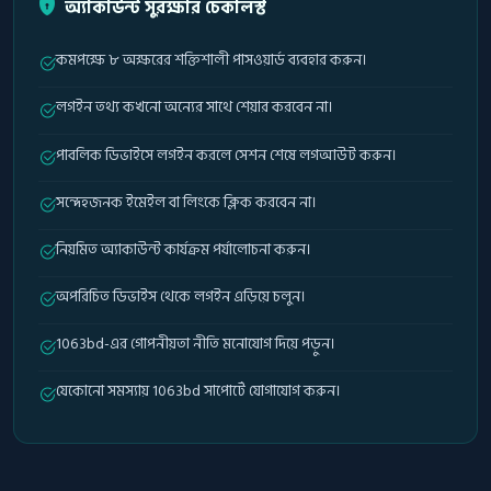
অ্যাকাউন্ট সুরক্ষার চেকলিস্ট
কমপক্ষে ৮ অক্ষরের শক্তিশালী পাসওয়ার্ড ব্যবহার করুন।
লগইন তথ্য কখনো অন্যের সাথে শেয়ার করবেন না।
পাবলিক ডিভাইসে লগইন করলে সেশন শেষে লগআউট করুন।
সন্দেহজনক ইমেইল বা লিংকে ক্লিক করবেন না।
নিয়মিত অ্যাকাউন্ট কার্যক্রম পর্যালোচনা করুন।
অপরিচিত ডিভাইস থেকে লগইন এড়িয়ে চলুন।
1063bd-এর গোপনীয়তা নীতি মনোযোগ দিয়ে পড়ুন।
যেকোনো সমস্যায় 1063bd সাপোর্টে যোগাযোগ করুন।