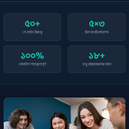
ফুটবল স্টার ডিলাক্স পরিসংখ্যান
৫০+
৫×৩
পে-লাইন বিকল্প
রিল কনফিগারেশন
১০০%
১৮+
মোবাইল সামঞ্জস্যপূর্ণ
শুধু প্রাপ্তবয়স্কদের জন্য