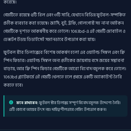
করেছে।
গেমটিতে রয়েছে ৫টি রিল এবং ৩টি সারি, যেখানে বিভিন্ন ফুটবল-সম্পর্কিত
প্রতীক ব্যবহার করা হয়েছে। জার্সি, বুট, ট্রফি, গোলপোস্ট সহ নানা আইকন
গেমটিকে দৃশ্যত আকর্ষণীয় করে তোলে। 1063bd-এ এই গেমটি মোবাইল ও
ডেস্কটপ উভয় ডিভাইসেই সমানভাবে উপভোগ করা যায়।
ফুটবল স্টার ডিলাক্সের বিশেষ আকর্ষণ হলো এর ওয়াইল্ড সিম্বল এবং ফ্রি
স্পিন ফিচার। ওয়াইল্ড সিম্বল অন্য প্রতীকের জায়গায় বসে জয়ের সম্ভাবনা
বাড়ায়, আর ফ্রি স্পিন ফিচার গেমটিকে আরো বিনোদনমূলক করে তোলে।
1063bd প্ল্যাটফর্মে এই গেমটি খেলতে হলে প্রথমে একটি অ্যাকাউন্ট তৈরি
করতে হবে।
মনে রাখবেন:
ফুটবল স্টার ডিলাক্স সম্পূর্ণ বিনোদনমূলক উদ্দেশ্যে তৈরি।
এটি কোনো আয়ের উৎস নয়। দায়িত্বশীলভাবে গেমিং উপভোগ করুন।