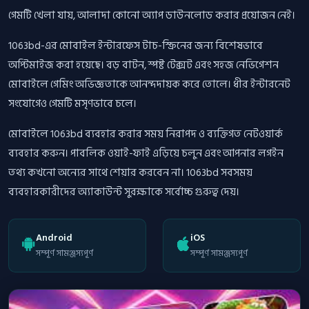
গেমটি খেলা যায়, আলাদা কোনো অ্যাপ ডাউনলোড করার প্রয়োজন নেই।
1063bd-এর মোবাইল ইন্টারফেস টাচ-স্ক্রিনের জন্য বিশেষভাবে
অপ্টিমাইজ করা হয়েছে। বড় বাটন, স্পষ্ট টেক্সট এবং সহজ নেভিগেশন
মোবাইলে গেমিং অভিজ্ঞতাকে আনন্দদায়ক করে তোলে। ধীর ইন্টারনেট
সংযোগেও গেমটি মসৃণভাবে চলে।
মোবাইলে 1063bd ব্যবহার করার সময় নিরাপদ ও ব্যক্তিগত নেটওয়ার্ক
ব্যবহার করুন। পাবলিক ওয়াই-ফাই এড়িয়ে চলুন এবং আপনার লগইন
তথ্য কখনো অন্যের সাথে শেয়ার করবেন না। 1063bd সবসময়
ব্যবহারকারীদের অ্যাকাউন্ট সুরক্ষাকে সর্বোচ্চ গুরুত্ব দেয়।
Android
iOS
সম্পূর্ণ সামঞ্জস্যপূর্ণ
সম্পূর্ণ সামঞ্জস্যপূর্ণ