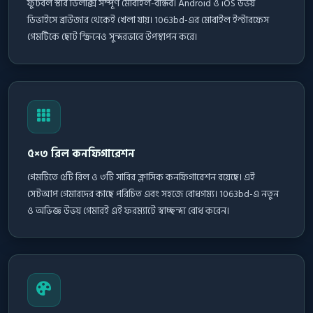
ফুটবল স্টার ডিলাক্স সম্পূর্ণ মোবাইল-বান্ধব। Android ও iOS উভয়
ডিভাইসে ব্রাউজার থেকেই খেলা যায়। 1063bd-এর মোবাইল ইন্টারফেস
গেমটিকে ছোট স্ক্রিনেও সুন্দরভাবে উপস্থাপন করে।
৫×৩ রিল কনফিগারেশন
গেমটিতে ৫টি রিল ও ৩টি সারির ক্লাসিক কনফিগারেশন রয়েছে। এই
সেটআপ গেমারদের কাছে পরিচিত এবং সহজে বোধগম্য। 1063bd-এ নতুন
ও অভিজ্ঞ উভয় গেমারই এই ফরম্যাটে স্বাচ্ছন্দ্য বোধ করেন।