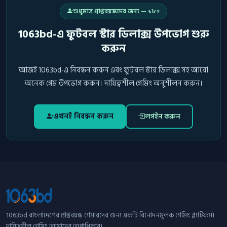
শুধুমাত্র প্রাপ্তবয়স্কদের জন্য — ১৮+
1063bd-এ ফুটবল স্টার ডিলাক্স উপভোগ শুরু
করুন
আজই 1063bd-এ নিবন্ধন করুন এবং ফুটবল স্টার ডিলাক্স সহ আরো
অনেক গেম উপভোগ করুন। দায়িত্বশীল গেমিং অনুশীলন করুন।
এখনই নিবন্ধন করুন
লগইন করুন
1063bd বাংলাদেশের প্রাপ্তবয়স্ক গেমারদের জন্য একটি বিনোদনমূলক গেমিং প্ল্যাটফর্ম।
দায়িত্বশীল গেমিং আমাদের অগ্রাধিকার।