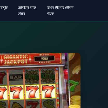
য়সূচি
মোবাইল কার্ড
ড্রাগন টাইগার টেবিল
গেমস
গাইড