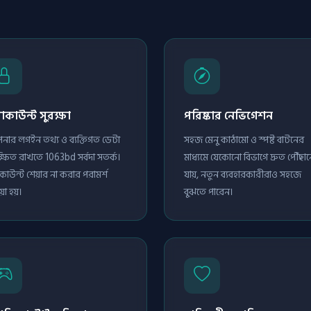
যাকাউন্ট সুরক্ষা
পরিষ্কার নেভিগেশন
ার লগইন তথ্য ও ব্যক্তিগত ডেটা
সহজ মেনু কাঠামো ও স্পষ্ট বাটনের
ক্ষিত রাখতে 1063bd সর্বদা সতর্ক।
মাধ্যমে যেকোনো বিভাগে দ্রুত পৌঁছা
াকাউন্ট শেয়ার না করার পরামর্শ
যায়, নতুন ব্যবহারকারীরাও সহজে
়া হয়।
বুঝতে পারেন।