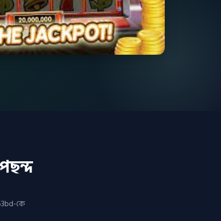
পছন্দ
063bd-কে