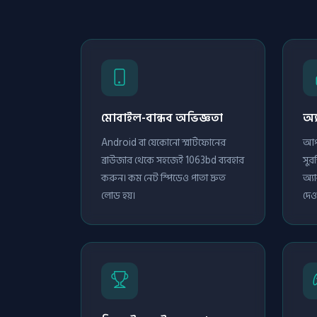
মোবাইল-বান্ধব অভিজ্ঞতা
অ্
Android বা যেকোনো স্মার্টফোনের
আপন
ব্রাউজার থেকে সহজেই 1063bd ব্যবহার
সুর
করুন। কম নেট স্পিডেও পাতা দ্রুত
অ্য
লোড হয়।
দেওয