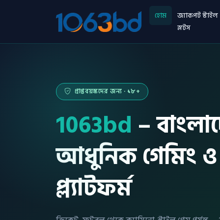
হোম
জ্যাকপট স্টাইল
স্লটস
প্রাপ্তবয়স্কদের জন্য · ১৮+
1063bd
– বাংলা
আধুনিক গেমিং ও
প্ল্যাটফর্ম