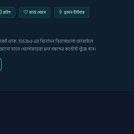
স্লটস
কার্ড গেমস
ড্রাগন টাইগার
ান থেকেই হোক, 1063bd-এর বিনোদন বিভাগগুলো মোবাইলে
াজানো যাতে খেলোয়াড়রা দ্রুত পছন্দের কন্টেন্ট খুঁজে পান।