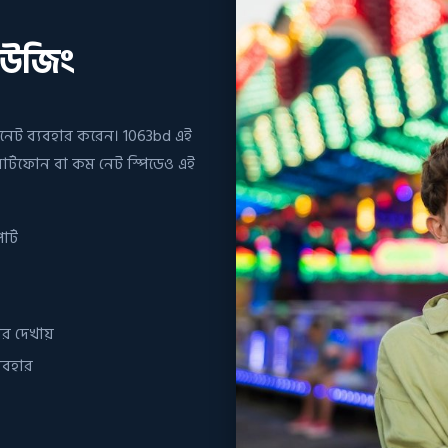
াউজিং
নেট ব্যবহার করেন। 1063bd এই
মার্টফোন বা কম নেট স্পিডেও এই
র্ট
ার দেখায়
যবহার