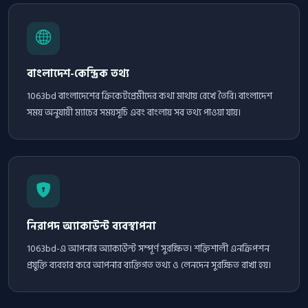
বাংলাদেশ-কেন্দ্রিক তথ্য
1063bd বাংলাদেশের ক্রিকেটপ্রেমীদের কথা মাথায় রেখে তৈরি। বাংলাদেশ
সময় অনুযায়ী ম্যাচের সময়সূচি এবং বাংলায় সব তথ্য পাওয়া যায়।
নিরাপদ অ্যাকাউন্ট ব্যবস্থাপনা
1063bd-এ আপনার অ্যাকাউন্ট সম্পূর্ণ সুরক্ষিত। শক্তিশালী এনক্রিপশন
প্রযুক্তি ব্যবহার করে আপনার ব্যক্তিগত তথ্য ও লেনদেন সুরক্ষিত রাখা হয়।