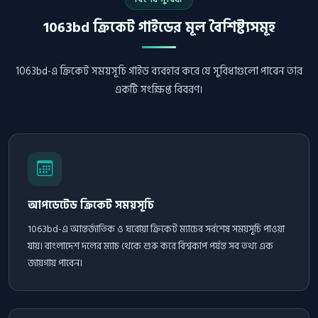
1063bd ক্রিকেট গাইডের মূল বৈশিষ্ট্যসমূহ
1063bd-এ ক্রিকেট সময়সূচি গাইড ব্যবহার করে যে সুবিধাগুলো পাবেন তার
একটি সংক্ষিপ্ত বিবরণ।
আপডেটেড ক্রিকেট সময়সূচি
1063bd-এ আন্তর্জাতিক ও ঘরোয়া ক্রিকেট ম্যাচের সর্বশেষ সময়সূচি পাওয়া
যায়। বাংলাদেশ দলের ম্যাচ থেকে শুরু করে বিশ্বকাপ পর্যন্ত সব তথ্য এক
জায়গায় পাবেন।