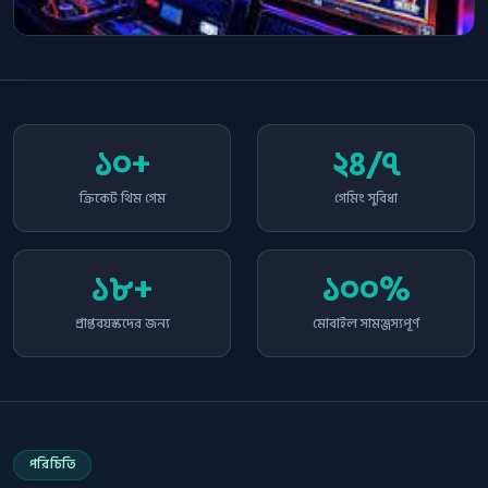
পরিসংখ্যান
১০+
২৪/৭
ক্রিকেট থিম গেম
গেমিং সুবিধা
১৮+
১০০%
প্রাপ্তবয়স্কদের জন্য
মোবাইল সামঞ্জস্যপূর্ণ
পরিচিতি