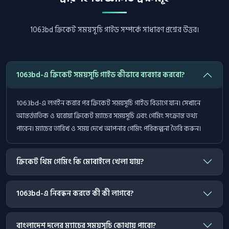
1063bd ক্রিকেট সময়সূচি গাইড সম্পর্কে সাধারণ প্রশ্নের উত্তর।
1063bd-এ ক্রিকেট সময়সূচি গাইড কীভাবে ব্যবহার করবো?
1063bd-এ লগইন করার পর ক্রিকেট সময়সূচি গাইড বিভাগে যান। সেখানে
আন্তর্জাতিক ও ঘরোয়া ক্রিকেট ম্যাচের সময়সূচি এবং গেমিং সংক্রান্ত তথ্য
পাবেন। ম্যাচের তারিখ ও সময় দেখে আপনার গেমিং পরিকল্পনা তৈরি করুন।
ক্রিকেট থিম গেমিং কি মোবাইলে খেলা যায়?
1063bd-এ নিবন্ধন করতে কী কী লাগবে?
বাংলাদেশ দলের ম্যাচের সময়সূচি কোথায় পাবো?