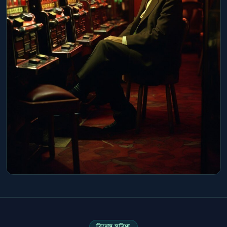
বিশেষ সুবিধা