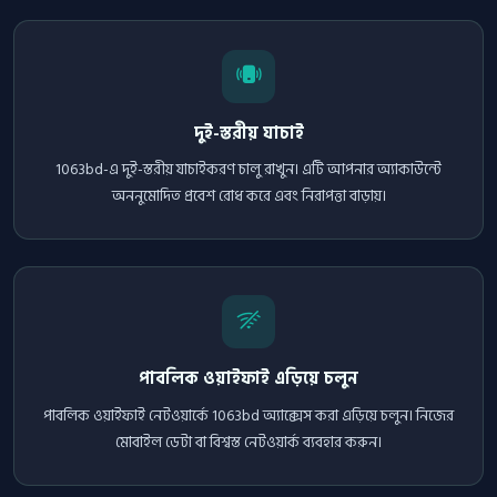
দুই-স্তরীয় যাচাই
1063bd-এ দুই-স্তরীয় যাচাইকরণ চালু রাখুন। এটি আপনার অ্যাকাউন্টে
অননুমোদিত প্রবেশ রোধ করে এবং নিরাপত্তা বাড়ায়।
পাবলিক ওয়াইফাই এড়িয়ে চলুন
পাবলিক ওয়াইফাই নেটওয়ার্কে 1063bd অ্যাক্সেস করা এড়িয়ে চলুন। নিজের
মোবাইল ডেটা বা বিশ্বস্ত নেটওয়ার্ক ব্যবহার করুন।